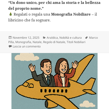
“Un dono unico, per chi ama la storia e la bellezza
del proprio nome.”
Regalati o regala una
Monografia Nobiliare
– il
libricino che fa sognare.
Scritto
Categorie
Tag
Novembre 12, 2025
Araldica
,
Nobiltà e cultura
Marco
il
Pilla
,
Monografia
,
Natale
,
Regolo di Natale
,
Titoli Nobiliari
su Regalati una Monografia Nobiliare Unica
Lascia un commento