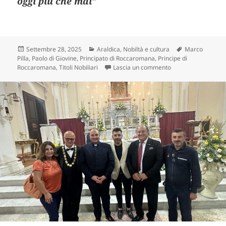
oggi più che mai”
Scritto
Categorie
Tag
Settembre 28, 2025
Araldica
,
Nobiltà e cultura
Marco
il
Pilla
,
Paolo di Giovine
,
Principato di Roccaromana
,
Principe di
su Limatola celebra 
Roccaromana
,
Titoli Nobiliari
Lascia un commento