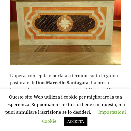
L’opera, concepita e portata a termine sotto la guida
pastorale di
Don Marcello Santagata
, ha preso
forma attraverso la mano esperta del Maestro
Gino
Rispoli
, che ha saputo coniugare il valore dei
Questo sito Web utilizza i cookie per migliorare la tua
materiali con la sacralità del luogo, dando vita a un
esperienza. Supponiamo che tu stia bene con questo, ma
altare che esprime in modo armonioso la fusione tra
puoi annullare l'iscrizione se lo desideri.
Impostazioni
arte e fede. Ogni dettaglio di questo nuovo altare è
Cookie
ACCETTA
pensato per suscitare emozione e raccoglimento,