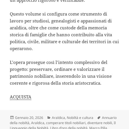
un approccio rigoroso e verificabile.
Questo volume si configura come
strumento di
lavoro
per studiosi, genealogisti e appassionati di
araldica, oltre che come
custode della memoria
storica
di famiglie che hanno contribuito alla vita
politica, civile, militare e culturale dei territori in cui
operarono.
L’opera prosegue così l’intento complessivo del
progetto:
preservare, ordinare e valorizzare il
patrimonio nobiliare
, inserendolo in una visione
coerente e rigorosa della storia aristocratica.
ACQUISTA
Scritto
Categorie
Tag
Gennaio 20, 2026
Araldica
,
Nobiltà e cultura
Annuario
il
della nobiltà
,
Araldica
,
comperare titoli nobiliari
,
diventare nobili
,
Il
Linguaggio della Nobiltà
,
Libro d'oro della nobiltà
,
Marco Pilla
,