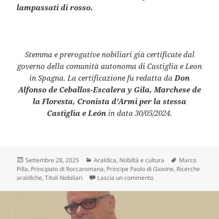
lampassati di rosso.
Stemma e prerogative nobiliari già certificate dal
governo della comunità autonoma di Castiglia e Leon
in Spagna. La certificazione fu redatta da
Don
Alfonso de Ceballos-Escalera y Gila, Marchese de
la Floresta, Cronista d’Armi per la stessa
Castiglia e León
in data
30/05/2024.
Scritto
Categorie
Tag
Settembre 28, 2025
Araldica
,
Nobiltà e cultura
Marco
il
Pilla
,
Principato di Roccaromana
,
Principe Paolo di Giovine
,
Ricerche
su Lo stemma del Princip
araldiche
,
Titoli Nobiliari
Lascia un commento