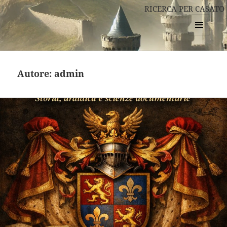
RICERCA PER CASATO
MENU
E
WIDGET
Autore:
admin