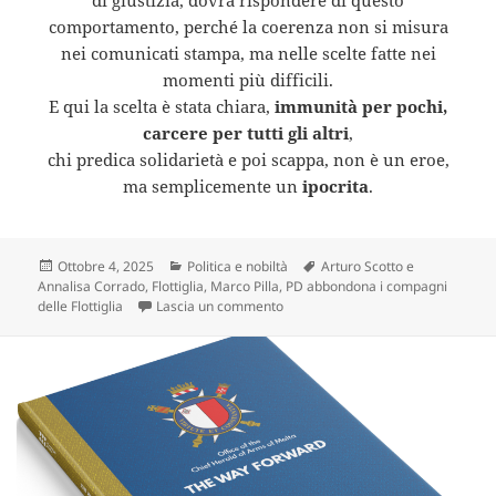
di giustizia, dovrà rispondere di questo
comportamento, perché la coerenza non si misura
nei comunicati stampa, ma nelle scelte fatte nei
momenti più difficili.
E qui la scelta è stata chiara,
immunità per pochi,
carcere per tutti gli altri
,
chi predica solidarietà e poi scappa, non è un eroe,
ma semplicemente un
ipocrita
.
Scritto
Categorie
Tag
Ottobre 4, 2025
Politica e nobiltà
Arturo Scotto e
il
Annalisa Corrado
,
Flottiglia
,
Marco Pilla
,
PD abbondona i compagni
su Immunità e Fuga – I Parlamentar
delle Flottiglia
Lascia un commento