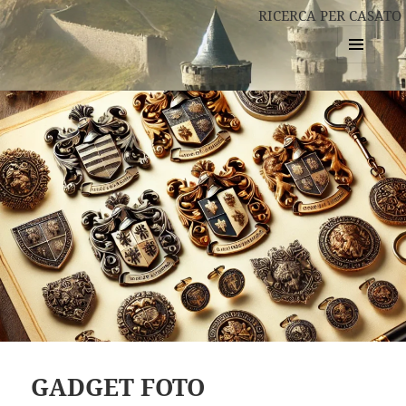
RICERCA PER CASATO
MENU
E
WIDGET
GADGET FOTO