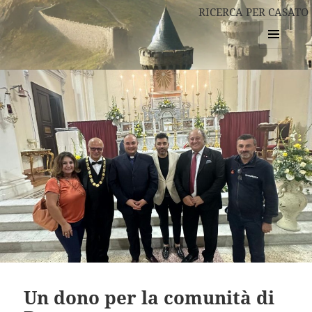
RICERCA PER CASATO
MENU
E
WIDGET
Un dono per la comunità di