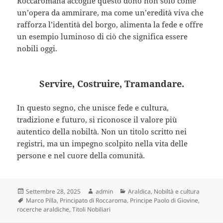
Roccaromana accoglie questo dono non solo come
un’opera da ammirare, ma come un’eredità viva che
rafforza l’identità del borgo, alimenta la fede e offre
un esempio luminoso di ciò che significa essere
nobili oggi.
Servire, Costruire, Tramandare
.
In questo segno, che unisce fede e cultura,
tradizione e futuro, si riconosce il valore più
autentico della nobiltà. Non un titolo scritto nei
registri, ma un impegno scolpito nella vita delle
persone e nel cuore della comunità.
Scritto
Autore
Categorie
Settembre 28, 2025
admin
Araldica
,
Nobiltà e cultura
il
Tag
Marco Pilla
,
Principato di Roccaroma
,
Principe Paolo di Giovine
,
rocerche araldiche
,
Titoli Nobiliari