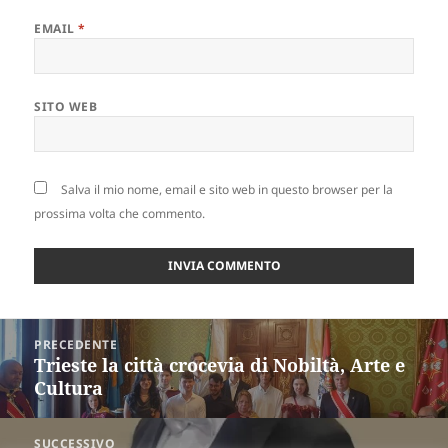
EMAIL
*
SITO WEB
Salva il mio nome, email e sito web in questo browser per la
prossima volta che commento.
Navigazione
PRECEDENTE
articoli
Trieste la città crocevia di Nobiltà, Arte e
Articolo
Cultura
precedente:
SUCCESSIVO