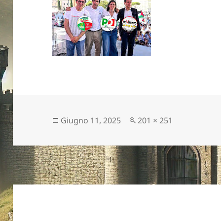
Scritto
Dimensione
Giugno 11, 2025
201 × 251
il
reale