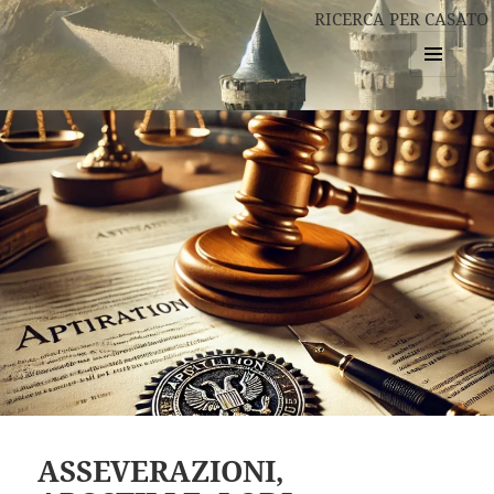
RICERCA PER CASATO
MENU
E
WIDGET
ASSEVERAZIONI,