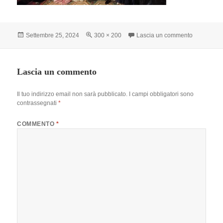
Scritto
Dimensione
su aristoc
Settembre 25, 2024
300 × 200
Lascia un commento
il
reale
Lascia un commento
Il tuo indirizzo email non sarà pubblicato.
I campi obbligatori sono
contrassegnati
*
COMMENTO
*