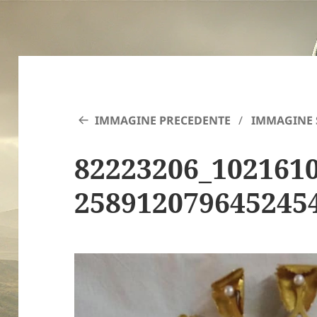
IMMAGINE PRECEDENTE
IMMAGINE 
82223206_102161
258912079645245