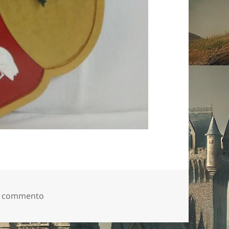
su 82223206_10216109401147573_12258912079
n commento