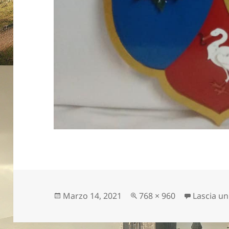
Scritto
Dimensione
Marzo 14, 2021
768 × 960
Lascia u
il
reale