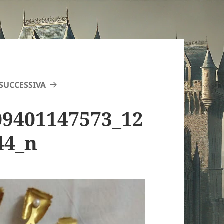
SUCCESSIVA
09401147573_12
44_n