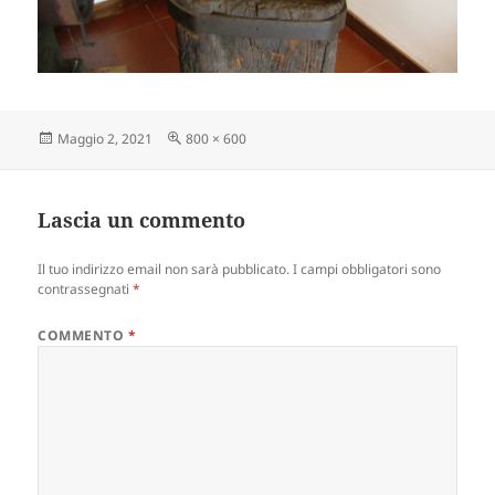
Scritto
Dimensione
Maggio 2, 2021
800 × 600
il
reale
Lascia un commento
Il tuo indirizzo email non sarà pubblicato.
I campi obbligatori sono
contrassegnati
*
COMMENTO
*