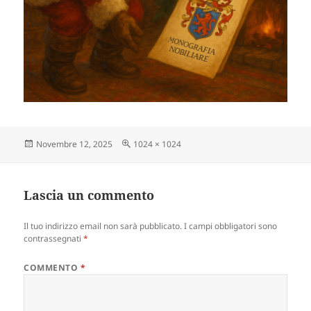
Scritto
Dimensione
Novembre 12, 2025
1024 × 1024
il
reale
Lascia un commento
Il tuo indirizzo email non sarà pubblicato.
I campi obbligatori sono
contrassegnati
*
COMMENTO
*