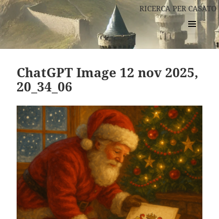
RICERCA PER CASATO
MENU
E
WIDGET
ChatGPT Image 12 nov 2025,
20_34_06